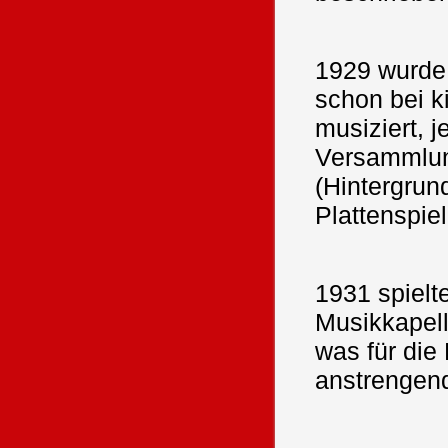
1929 wurde
schon bei k
musiziert, j
Versammlun
(Hintergru
Plattenspiel
1931 spielt
Musikkapell
was für die
anstrengend