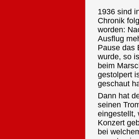
1936 sind i
Chronik fol
worden: Na
Ausflug me
Pause das B
wurde, so i
beim Marsc
gestolpert i
geschaut ha
Dann hat de
seinen Trom
eingestellt,
Konzert geb
bei welche