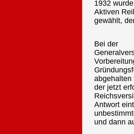
1932 wurde
Aktiven Rei
gewählt, der
Bei der
Generalver
Vorbereitun
Gründungsfe
abgehalten
der jetzt e
Reichsvers
Antwort ein
unbestimmt
und dann au