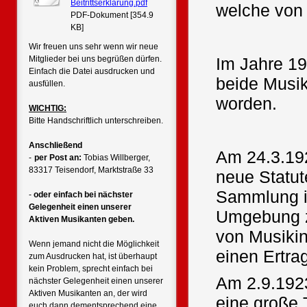
Beitrittserklärung.pdf
welche von
PDF-Dokument [354.9
KB]
Wir freuen uns sehr wenn wir neue
Mitglieder bei uns begrüßen dürfen.
Im Jahre 19
Einfach die Datei ausdrucken und
beide Musi
ausfüllen.
worden.
WICHTIG:
Bitte Handschriftlich unterschreiben.
Anschließend
Am 24.3.19
-
per Post an:
Tobias Willberger,
83317 Teisendorf, Marktstraße 33
neue Statut
Sammlung i
-
oder einfach bei nächster
Gelegenheit einen unserer
Umgebung z
Aktiven Musikanten geben.
von Musiki
Wenn jemand nicht die Möglichkeit
einen Ertra
zum Ausdrucken hat, ist überhaupt
kein Problem, sprecht einfach bei
Am 2.9.192
nächster Gelegenheit einen unserer
Aktiven Musikanten an, der wird
eine große 
euch dann dementsprechend eine