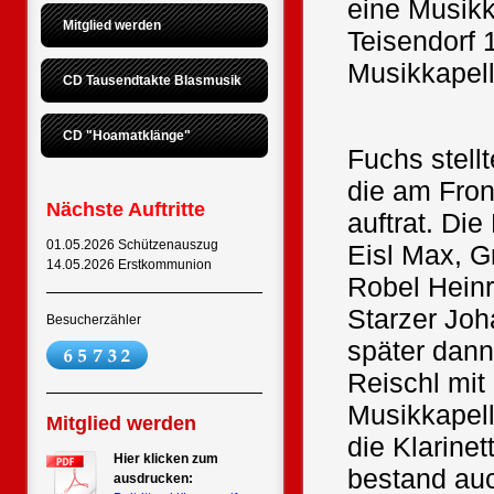
eine Musikk
Mitglied werden
Teisendorf 
Musikkapell
CD Tausendtakte Blasmusik
CD "Hoamatklänge"
Fuchs stell
die am Fro
Nächste Auftritte
auftrat. Di
01.05.2026 Schützenauszug
Eisl Max, G
14.05.2026 Erstkommunion
Robel Heinr
Starzer Joha
Besucherzähler
später dann
Reischl mit
Musikkapell
Mitglied werden
die Klarine
Hier klicken zum
bestand auc
ausdrucken: